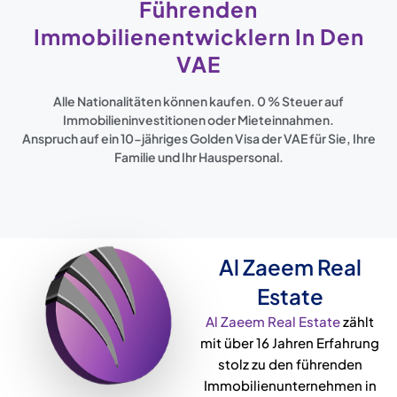
Führenden
Immobilienentwicklern In Den
VAE
Alle Nationalitäten können kaufen. 0 % Steuer auf
Immobilieninvestitionen oder Mieteinnahmen.
Anspruch auf ein 10-jähriges Golden Visa der VAE für Sie, Ihre
Familie und Ihr Hauspersonal.
Al Zaeem Real
Estate
Al Zaeem Real Estate
zählt
mit über 16 Jahren Erfahrung
stolz zu den führenden
Immobilienunternehmen in