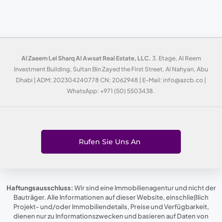
Al Zaeem Lel Sharq Al Awsat Real Estate, LLC.
3. Etage, Al Reem
Investment Building, Sultan Bin Zayed the First Street, Al Nahyan, Abu
Dhabi | ADM: 202304240778 CN: 2062948 | E-Mail: info@azcb.co |
WhatsApp: +971 (50) 5503438.
Rufen Sie Uns An
Haftungsausschluss:
Wir sind eine Immobilienagentur und nicht der
Bauträger. Alle Informationen auf dieser Website, einschließlich
Projekt- und/oder Immobiliendetails, Preise und Verfügbarkeit,
dienen nur zu Informationszwecken und basieren auf Daten von