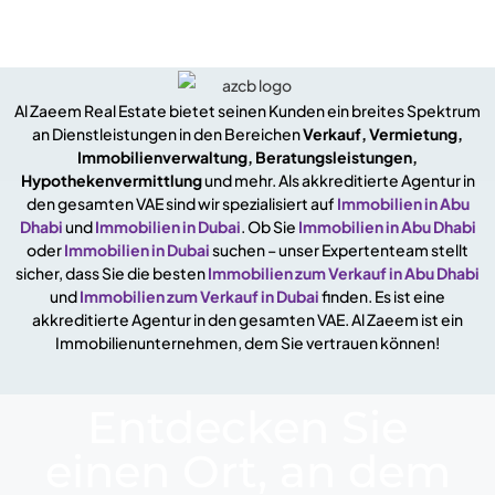
Al Zaeem Real Estate bietet seinen Kunden ein breites Spektrum
an Dienstleistungen in den Bereichen
Verkauf, Vermietung,
Immobilienverwaltung, Beratungsleistungen,
Hypothekenvermittlung
und mehr. Als akkreditierte Agentur in
den gesamten VAE sind wir spezialisiert auf
Immobilien in Abu
Dhabi
und
Immobilien in Dubai
. Ob Sie
Immobilien in Abu Dhabi
oder
Immobilien in Dubai
suchen – unser Expertenteam stellt
sicher, dass Sie die besten
Immobilien zum Verkauf in Abu Dhabi
und
Immobilien zum Verkauf in Dubai
finden. Es ist eine
akkreditierte Agentur in den gesamten VAE. Al Zaeem ist ein
Immobilienunternehmen, dem Sie vertrauen können!
Entdecken Sie
einen Ort, an dem