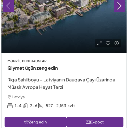
MƏNZIL, PENTHAUSLAR
Qiymət üçün zəng edin
Riqa Sahilboyu – Latviyanın Dauqava Çayı Üzərində
Müasir Avropa Həyat Tərzi
Latviya
1-4
2-6
527 – 2,153
kvft
Zəng edin
E-poçt