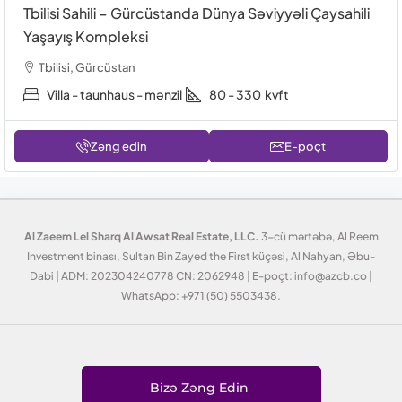
Tbilisi Sahili – Gürcüstanda Dünya Səviyyəli Çaysahili
Yaşayış Kompleksi
Tbilisi, Gürcüstan
Villa - taunhaus - mənzil
80 - 330
kvft
Zəng edin
E-poçt
Al Zaeem Lel Sharq Al Awsat Real Estate, LLC.
3-cü mərtəbə, Al Reem
Investment binası, Sultan Bin Zayed the First küçəsi, Al Nahyan, Əbu-
Dabi | ADM: 202304240778 CN: 2062948 | E-poçt: info@azcb.co |
WhatsApp: +971 (50) 5503438.
Bizə Zəng Edin