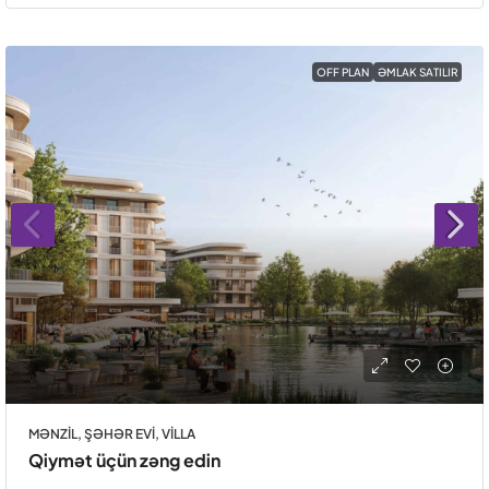
OFF PLAN
ƏMLAK SATILIR
MƏNZIL, ŞƏHƏR EVI, VILLA
Qiymət üçün zəng edin