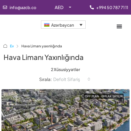
AED
info@azcb.co
+994 50 787 71 11
Azərbaycan
Ev
Hava Limanı yaxınlığında
Hava Limanı Yaxınlığında
2 Xüsusiyyətlər
Sırala:
Defolt Sifariş
OFF PLAN
ƏMLAK SATILIR