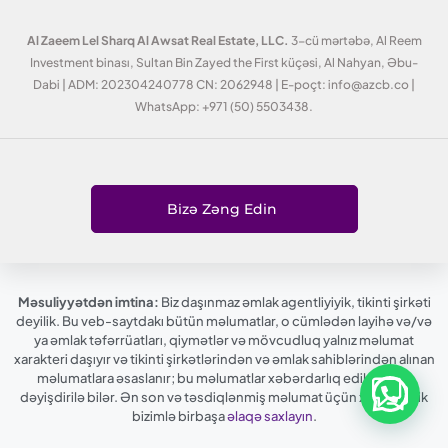
Al Zaeem Lel Sharq Al Awsat Real Estate, LLC.
3-cü mərtəbə, Al Reem
Investment binası, Sultan Bin Zayed the First küçəsi, Al Nahyan, Əbu-
Dabi | ADM: 202304240778 CN: 2062948 | E-poçt: info@azcb.co |
WhatsApp: +971 (50) 5503438.
Bizə Zəng Edin
Məsuliyyətdən imtina:
Biz daşınmaz əmlak agentliyiyik, tikinti şirkəti
deyilik. Bu veb-saytdakı bütün məlumatlar, o cümlədən layihə və/və
ya əmlak təfərrüatları, qiymətlər və mövcudluq yalnız məlumat
xarakteri daşıyır və tikinti şirkətlərindən və əmlak sahiblərindən alınan
məlumatlara əsaslanır; bu məlumatlar xəbərdarlıq edilmədən
dəyişdirilə bilər. Ən son və təsdiqlənmiş məlumat üçün xahiş edirik
bizimlə birbaşa
əlaqə saxlayın
.