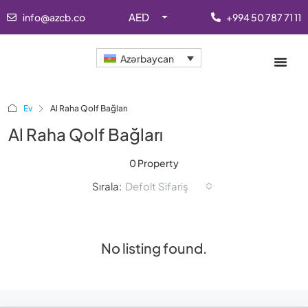
AED
info@azcb.co
+994 50 787 71 11
Azərbaycan
Ev
Al Raha Qolf Bağları
Al Raha Qolf Bağları
0 Property
Sırala:
Defolt Sifariş
No listing found.