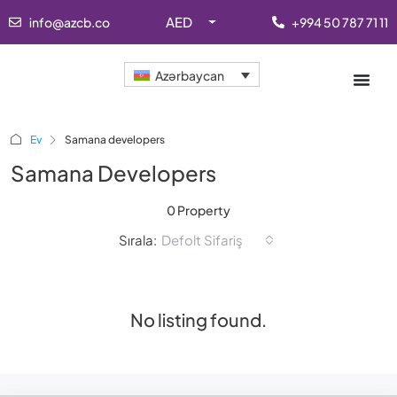
AED
info@azcb.co
+994 50 787 71 11
Azərbaycan
Ev
Samana developers
Samana Developers
0 Property
Sırala:
Defolt Sifariş
No listing found.