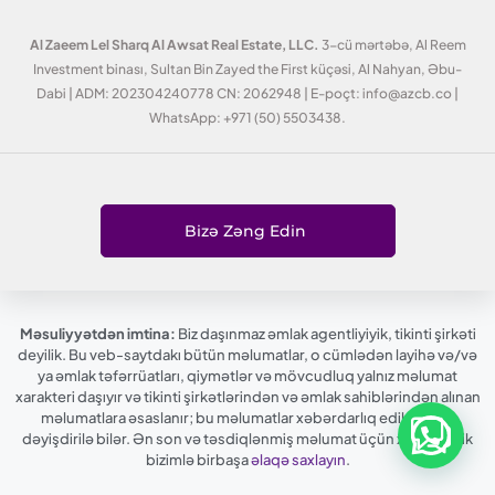
Al Zaeem Lel Sharq Al Awsat Real Estate, LLC.
3-cü mərtəbə, Al Reem
Investment binası, Sultan Bin Zayed the First küçəsi, Al Nahyan, Əbu-
Dabi | ADM: 202304240778 CN: 2062948 | E-poçt: info@azcb.co |
WhatsApp: +971 (50) 5503438.
Bizə Zəng Edin
Məsuliyyətdən imtina:
Biz daşınmaz əmlak agentliyiyik, tikinti şirkəti
deyilik. Bu veb-saytdakı bütün məlumatlar, o cümlədən layihə və/və
ya əmlak təfərrüatları, qiymətlər və mövcudluq yalnız məlumat
xarakteri daşıyır və tikinti şirkətlərindən və əmlak sahiblərindən alınan
məlumatlara əsaslanır; bu məlumatlar xəbərdarlıq edilmədən
dəyişdirilə bilər. Ən son və təsdiqlənmiş məlumat üçün xahiş edirik
bizimlə birbaşa
əlaqə saxlayın
.