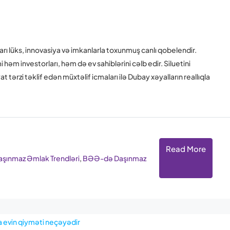
 lüks, innovasiya və imkanlarla toxunmuş canlı qobelendir.
həm investorları, həm də ev sahiblərini cəlb edir. Siluetini
ərzi təklif edən müxtəlif icmaları ilə Dubay xəyalların reallıqla
Read More
ınmaz Əmlak Trendləri
,
BƏƏ-də Daşınmaz