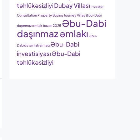
təhlükəsizliyi
Dubay Villası
Investor
Consultation
Property Buying Journey
Villas
Əbu-Dabi
Əbu-Dabi
daşınmaz əmlak bazarı 2025
daşınmaz əmlakı
Əbu-
Əbu-Dabi
Dabidə əmlak almaq
investisiyası
Əbu-Dabi
təhlükəsizliyi