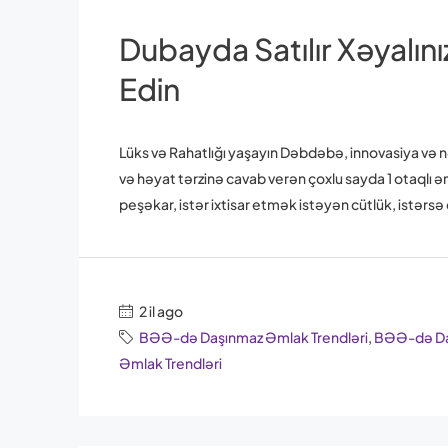
Dubayda Satılır Xəyalını
Edin
Lüks və Rahatlığı yaşayın Dəbdəbə, innovasiya və 
və həyat tərzinə cavab verən çoxlu sayda 1 otaqlı əml
peşəkar, istər ixtisar etmək istəyən cütlük, istərs
2 il ago
BƏƏ-də Daşınmaz Əmlak Trendləri
,
BƏƏ-də Daş
Əmlak Trendləri