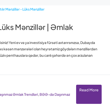
 Lüks Mənzillər | Əmlak
niz! Yeni ev və ya investisiya fürsəti axtarırsınızsa, Dubayda
fəs kəsən mənzərələri olan heyrətamiz göydələn mənzillərdən
lüziv penthauslara qədər, bu canlı şəhərdə ən çox arzulanan
Read More
ınmaz Əmlak Trendləri
,
BƏƏ-də Daşınmaz