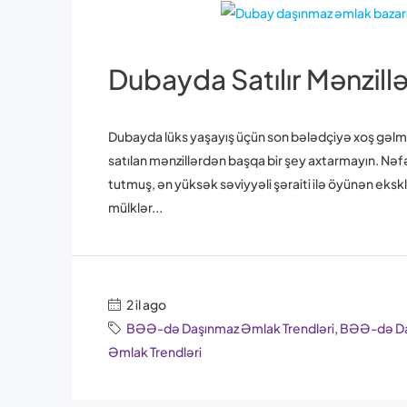
Dubayda Satılır Mənzill
Dubayda lüks yaşayış üçün son bələdçiyə xoş gəlmisi
satılan mənzillərdən başqa bir şey axtarmayın. Nə
tutmuş, ən yüksək səviyyəli şəraiti ilə öyünən eksk
mülklər...
2 il ago
BƏƏ-də Daşınmaz Əmlak Trendləri
,
BƏƏ-də Daş
Əmlak Trendləri