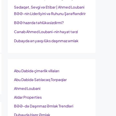
Sədaqət, Sevgi və Etibar | Ahmed Loubani
BƏƏ-nin Liderliyini və Ruhunu Şərəfləndirir
BƏƏ hazırda təhlükəsizdirmi?
Cənab Ahmed Loubani-nin həyat tərzi
Dubayda ən yaxşı lüks daşınmaz əmlak
Abu Dabidə çimərlik villaları
Abu Dabidə Satılacaq Torpaqlar
Ahmed Loubani
Aldar Properties
BƏƏ-də Daşınmaz Əmlak Trendləri
Dubayda Hazır Əmlak