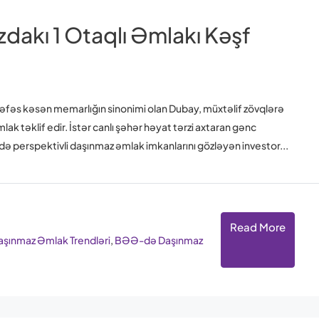
zdakı 1 Otaqlı Əmlakı Kəşf
nəfəs kəsən memarlığın sinonimi olan Dubay, müxtəlif zövqlərə
ak təklif edir. İstər canlı şəhər həyat tərzi axtaran gənc
ə də perspektivli daşınmaz əmlak imkanlarını gözləyən investor...
Read More
ınmaz Əmlak Trendləri
,
BƏƏ-də Daşınmaz