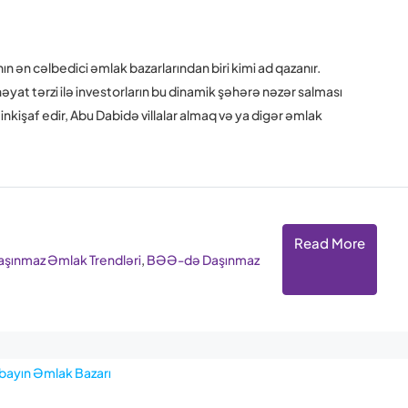
 ən cəlbedici əmlak bazarlarından biri kimi ad qazanır.
əyat tərzi ilə investorların bu dinamik şəhərə nəzər salması
kişaf edir, Abu Dabidə villalar almaq və ya digər əmlak
Read More
ınmaz Əmlak Trendləri
,
BƏƏ-də Daşınmaz