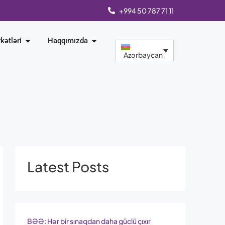
+994 50 787 71 11
rkətləri
Haqqımızda
Azərbaycan
Latest Posts
BƏƏ: Hər bir sınaqdan daha güclü çıxır