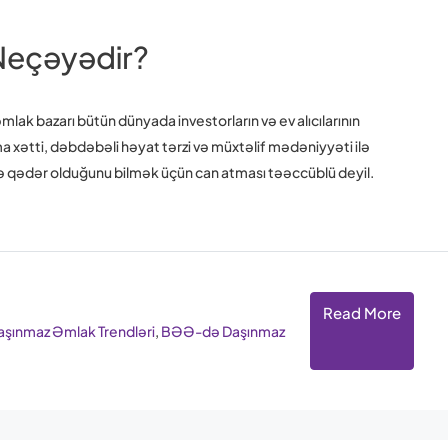
Neçəyədir?
k bazarı bütün dünyada investorların və ev alıcılarının
a xətti, dəbdəbəli həyat tərzi və müxtəlif mədəniyyəti ilə
nə qədər olduğunu bilmək üçün can atması təəccüblü deyil.
Read More
ınmaz Əmlak Trendləri
,
BƏƏ-də Daşınmaz