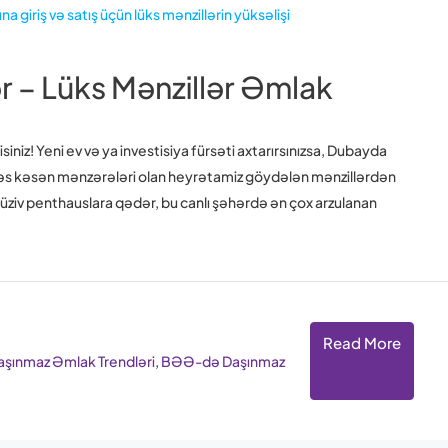
ər – Lüks Mənzillər Əmlak
niz! Yeni ev və ya investisiya fürsəti axtarırsınızsa, Dubayda
fəs kəsən mənzərələri olan heyrətamiz göydələn mənzillərdən
lüziv penthauslara qədər, bu canlı şəhərdə ən çox arzulanan
Read More
ınmaz Əmlak Trendləri
,
BƏƏ-də Daşınmaz