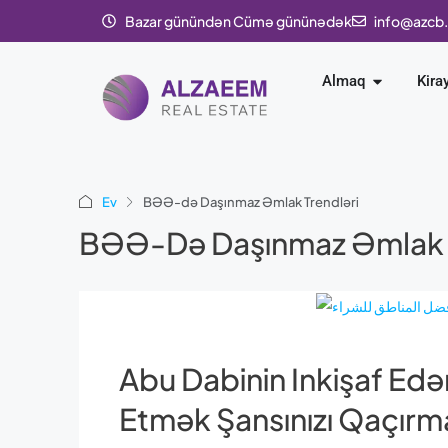
Bazar günündən Cümə gününədək
info@azcb
Almaq
Kira
Ev
BƏƏ-də Daşınmaz Əmlak Trendləri
BƏƏ-Də Daşınmaz Əmlak T
Abu Dabinin Inkişaf Edə
Etmək Şansınızı Qaçırm