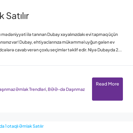
Satılır
lı mədəniyyəti ilə tanınan Dubay xəyalınızdakı evi tapmaq üçün
, şansınız var! Dubay, ehtiyaclarınıza mükəmməl uyğun gələn ev
cələrə cavab verən çoxlu seçimlər təklif edir. Niyə Dubayda 2...
Read More
ınmaz Əmlak Trendləri
,
BƏƏ-də Daşınmaz