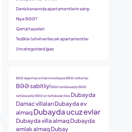
Dəniz kənarında apartamentlərin satışı
Niyə BƏƏ?
Qartal təpələri
Tezliklə təhvil veriləcək apartamentlər
Uncategorized @az
BƏƏ daşınmaz əmlak investisiyası
BƏƏ rəhbərliyi
BƏƏ sabitliyi
BƏƏ təhlükəsizliyi
BƏƏ
Dubayda
təhlükəsizliyi
BƏƏ ən təhlükəsiz ölkə
Damac villaları
Dubayda ev
Dubayda ucuz evlər
almaq
Dubayda villa almaq
Dubayda
əmlak almaq
Dubay