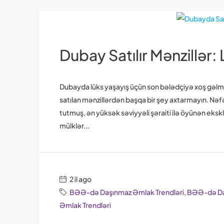
Dubay Satılır Mənzillər:
Dubayda lüks yaşayış üçün son bələdçiyə xoş gəlmisi
satılan mənzillərdən başqa bir şey axtarmayın. Nə
tutmuş, ən yüksək səviyyəli şəraiti ilə öyünən eksk
mülklər...
2 il ago
BƏƏ-də Daşınmaz Əmlak Trendləri
,
BƏƏ-də Daş
Əmlak Trendləri