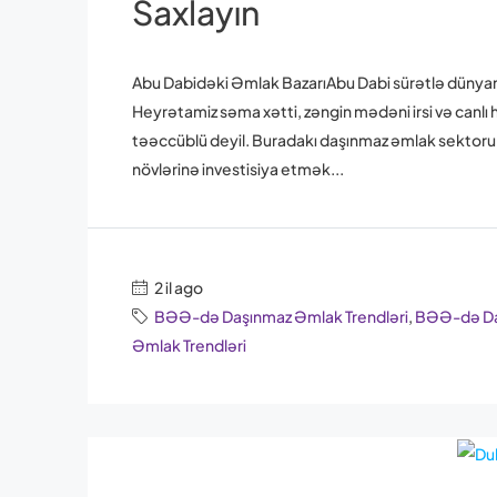
Saxlayın
Abu Dabidəki Əmlak BazarıAbu Dabi sürətlə dünyanın
Heyrətamiz səma xətti, zəngin mədəni irsi və canlı h
təəccüblü deyil. Buradakı daşınmaz əmlak sektoru in
növlərinə investisiya etmək...
2 il ago
BƏƏ-də Daşınmaz Əmlak Trendləri
,
BƏƏ-də Daş
Əmlak Trendləri