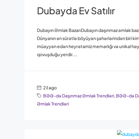
Dubayda Ev Satılır
Dubayın Əmlak BazarıDubayın daşınmaz əmlak bazarı
Dünyanın ən sürətlə böyüyən şəhərlərindən biri kimi 
müəyyən edən heyrətamiz memarlığı və unikal həyat t
qovuşduğu yerdir....
2 il ago
BƏƏ-də Daşınmaz Əmlak Trendləri
,
BƏƏ-də Daş
Əmlak Trendləri