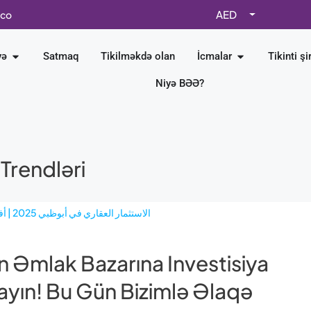
AED
.co
yə
Satmaq
Tikilməkdə olan
İcmalar
Tikinti şi
Niyə BƏƏ?
rendləri
n Əmlak Bazarına Investisiya
ayın! Bu Gün Bizimlə Əlaqə