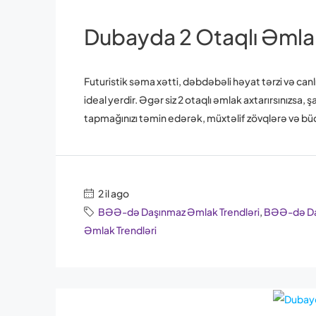
Dubayda 2 Otaqlı Əmlak 
Futuristik səma xətti, dəbdəbəli həyat tərzi və can
ideal yerdir. Əgər siz 2 otaqlı əmlak axtarırsınızsa
tapmağınızı təmin edərək, müxtəlif zövqlərə və büd
2 il ago
BƏƏ-də Daşınmaz Əmlak Trendləri
,
BƏƏ-də Daş
Əmlak Trendləri