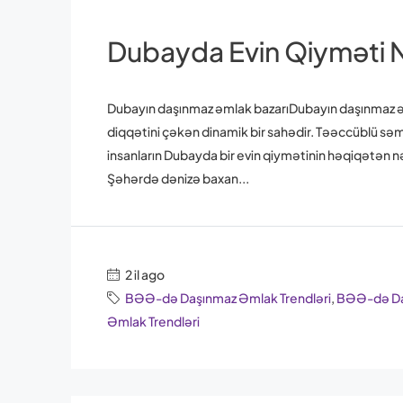
Dubayda Evin Qiyməti 
Dubayın daşınmaz əmlak bazarıDubayın daşınmaz əmla
diqqətini çəkən dinamik bir sahədir. Təəccüblü səm
insanların Dubayda bir evin qiymətinin həqiqətən 
Şəhərdə dənizə baxan...
2 il ago
BƏƏ-də Daşınmaz Əmlak Trendləri
,
BƏƏ-də Daş
Əmlak Trendləri