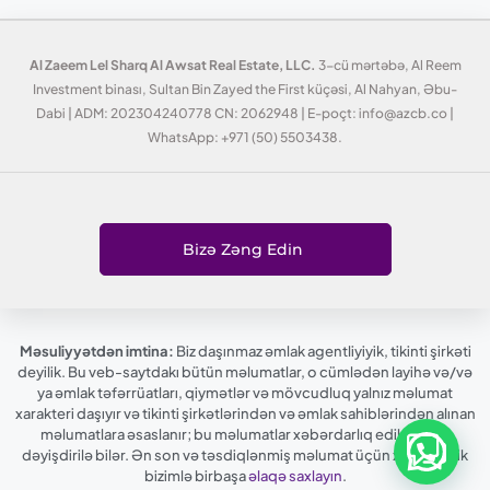
Al Zaeem Lel Sharq Al Awsat Real Estate, LLC.
3-cü mərtəbə, Al Reem
Investment binası, Sultan Bin Zayed the First küçəsi, Al Nahyan, Əbu-
Dabi | ADM: 202304240778 CN: 2062948 | E-poçt: info@azcb.co |
WhatsApp: +971 (50) 5503438.
Bizə Zəng Edin
Məsuliyyətdən imtina:
Biz daşınmaz əmlak agentliyiyik, tikinti şirkəti
deyilik. Bu veb-saytdakı bütün məlumatlar, o cümlədən layihə və/və
ya əmlak təfərrüatları, qiymətlər və mövcudluq yalnız məlumat
xarakteri daşıyır və tikinti şirkətlərindən və əmlak sahiblərindən alınan
məlumatlara əsaslanır; bu məlumatlar xəbərdarlıq edilmədən
dəyişdirilə bilər. Ən son və təsdiqlənmiş məlumat üçün xahiş edirik
bizimlə birbaşa
əlaqə saxlayın
.