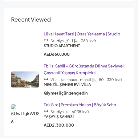
Recent Viewed
Lüks Həyat Tərzi | Əsas Yerləşmə | Studio
Studiya
1
380
kvft
STUDIO APARTMENT
AED660,000
Tbilisi Sahili – Gürcüstanda Dünya Səviyyəli
Çaysahili Yaşayış Kompleksi
Villa - taunhaus - mənzil
80 - 330
kvft
MƏNZIL, ŞƏHƏR EVI, VILLA
Qiymət üçün zəng edin
Tək Sıra | Premium Məkan | Böyük Sahə
Studiya
6038
kvft
YAŞAYIŞ SAHƏSI
AED2,300,000