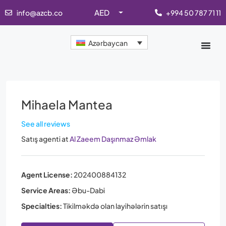
AED
info@azcb.co
+994 50 787 71 11
Azərbaycan
Mihaela Mantea
See all reviews
Satış agenti
at
Al Zaeem Daşınmaz Əmlak
Agent License:
202400884132
Service Areas:
Əbu-Dabi
Specialties:
Tikilməkdə olan layihələrin satışı