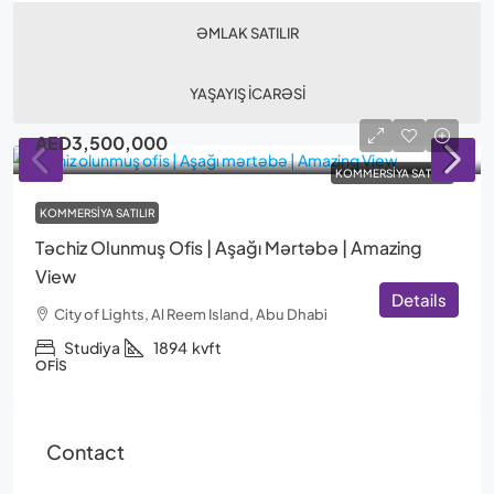
ƏMLAK SATILIR
YAŞAYIŞ İCARƏSI
AED3,500,000
KOMMERSIYA SATILIR
KOMMERSIYA SATILIR
Təchiz Olunmuş Ofis | Aşağı Mərtəbə | Amazing
View
Details
City of Lights, Al Reem Island, Abu Dhabi
Studiya
1894
kvft
OFIS
Contact