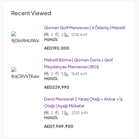
Recent Viewed
Qismən Qolf Mənzərəsi | 4 Ödəniş | Mebelli
2
2
1236
kvft
MƏNZIL
AED190,000
Mebelli Bölmə | Qismən Dəniz + Qolf
Meydançası Mənzərəsi | BOŞ
2
3
1543
kvft
MƏNZIL
AED229,990
Dəniz Mənzərəli 2 Yataq Otağı + Anbar + İş
Otağı | Aşağı Mükafat
2
3
2210
kvft
MƏNZIL
AED7,949,900