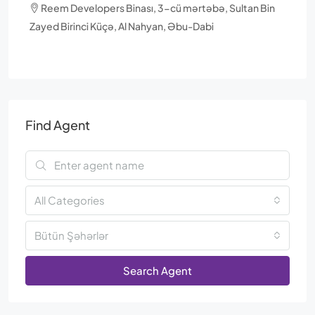
Reem Developers Binası, 3-cü mərtəbə, Sultan Bin
Zayed Birinci Küçə, Al Nahyan, Əbu-Dabi
Find Agent
All Categories
Bütün Şəhərlər
Search Agent