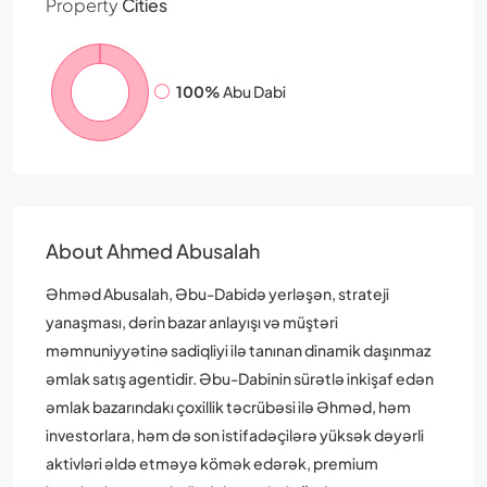
Property
Cities
100%
Abu Dabi
About Ahmed Abusalah
Əhməd Abusalah, Əbu-Dabidə yerləşən, strateji
yanaşması, dərin bazar anlayışı və müştəri
məmnuniyyətinə sadiqliyi ilə tanınan dinamik daşınmaz
əmlak satış agentidir. Əbu-Dabinin sürətlə inkişaf edən
əmlak bazarındakı çoxillik təcrübəsi ilə Əhməd, həm
investorlara, həm də son istifadəçilərə yüksək dəyərli
aktivləri əldə etməyə kömək edərək, premium