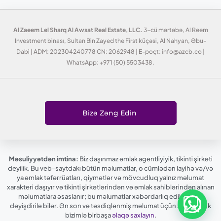
Al Zaeem Lel Sharq Al Awsat Real Estate, LLC.
3-cü mərtəbə, Al Reem
Investment binası, Sultan Bin Zayed the First küçəsi, Al Nahyan, Əbu-
Dabi | ADM: 202304240778 CN: 2062948 | E-poçt: info@azcb.co |
WhatsApp: +971 (50) 5503438.
Bizə Zəng Edin
Məsuliyyətdən imtina:
Biz daşınmaz əmlak agentliyiyik, tikinti şirkəti
deyilik. Bu veb-saytdakı bütün məlumatlar, o cümlədən layihə və/və
ya əmlak təfərrüatları, qiymətlər və mövcudluq yalnız məlumat
xarakteri daşıyır və tikinti şirkətlərindən və əmlak sahiblərindən alınan
məlumatlara əsaslanır; bu məlumatlar xəbərdarlıq edilmədən
dəyişdirilə bilər. Ən son və təsdiqlənmiş məlumat üçün xahiş edirik
bizimlə birbaşa
əlaqə saxlayın
.