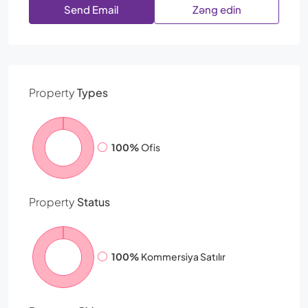
Send Email
Zəng edin
Property
Types
100%
Ofis
Property
Status
100%
Kommersiya Satılır