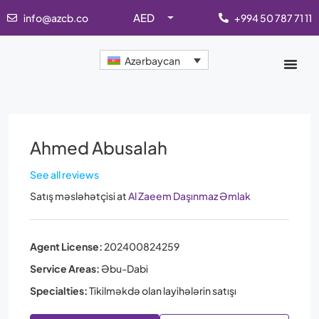
AED
info@azcb.co
+994 50 787 71 11
Azərbaycan
Ahmed Abusalah
See all reviews
Satış məsləhətçisi
at
Al Zaeem Daşınmaz Əmlak
Agent License:
202400824259
Service Areas:
Əbu-Dabi
Specialties:
Tikilməkdə olan layihələrin satışı