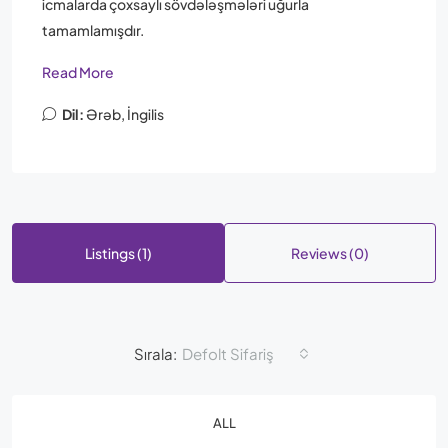
icmalarda çoxsaylı sövdələşmələri uğurla
tamamlamışdır.
Read More
Dil:
Ərəb, İngilis
Listings (1)
Reviews (0)
Sırala:
Defolt Sifariş
ALL