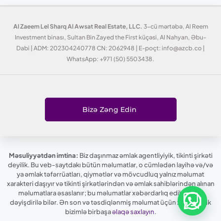
Al Zaeem Lel Sharq Al Awsat Real Estate, LLC.
3-cü mərtəbə, Al Reem
Investment binası, Sultan Bin Zayed the First küçəsi, Al Nahyan, Əbu-
Dabi | ADM: 202304240778 CN: 2062948 | E-poçt: info@azcb.co |
WhatsApp: +971 (50) 5503438.
Bizə Zəng Edin
Məsuliyyətdən imtina:
Biz daşınmaz əmlak agentliyiyik, tikinti şirkəti
deyilik. Bu veb-saytdakı bütün məlumatlar, o cümlədən layihə və/və
ya əmlak təfərrüatları, qiymətlər və mövcudluq yalnız məlumat
xarakteri daşıyır və tikinti şirkətlərindən və əmlak sahiblərindən alınan
məlumatlara əsaslanır; bu məlumatlar xəbərdarlıq edilmədən
dəyişdirilə bilər. Ən son və təsdiqlənmiş məlumat üçün xahiş edirik
bizimlə birbaşa
əlaqə saxlayın
.