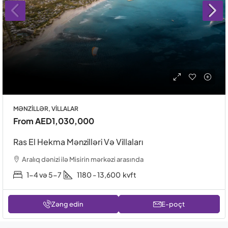
MƏNZILLƏR, VILLALAR
From
AED1,030,000
Ras El Hekma Mənzilləri Və Villaları
Aralıq dənizi ilə Misirin mərkəzi arasında
1-4 və 5-7
1180 - 13,600
kvft
Zəng edin
E-poçt