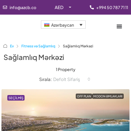
AED
info@azcb.co
+994 50 787 71 11
Azərbaycan
Ev
Fitness və Sağlamlıq
Sağlamlıq Mərkəzi
Sağlamlıq Mərkəzi
1 Property
Sırala:
Defolt Sifariş
OFF PLAN
MODON ƏMLAKLARI
SEÇILMIŞ