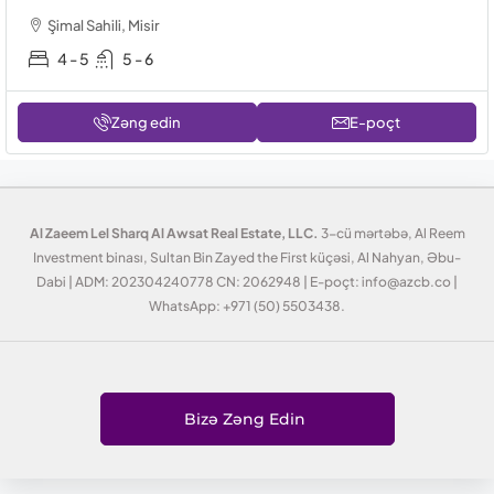
Şimal Sahili, Misir
4 - 5
5 - 6
Zəng edin
E-poçt
Al Zaeem Lel Sharq Al Awsat Real Estate, LLC.
3-cü mərtəbə, Al Reem
Investment binası, Sultan Bin Zayed the First küçəsi, Al Nahyan, Əbu-
Dabi | ADM: 202304240778 CN: 2062948 | E-poçt: info@azcb.co |
WhatsApp: +971 (50) 5503438.
Bizə Zəng Edin