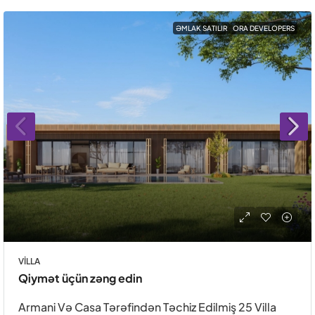
ƏMLAK SATILIR
ORA DEVELOPERS
VILLA
Qiymət üçün zəng edin
Armani Və Casa Tərəfindən Təchiz Edilmiş 25 Villa