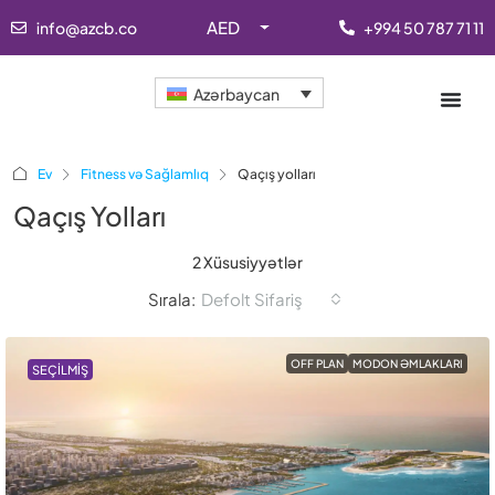
AED
info@azcb.co
+994 50 787 71 11
Azərbaycan
Ev
Fitness və Sağlamlıq
Qaçış yolları
Qaçış Yolları
2 Xüsusiyyətlər
Sırala:
Defolt Sifariş
OFF PLAN
MODON ƏMLAKLARI
SEÇILMIŞ