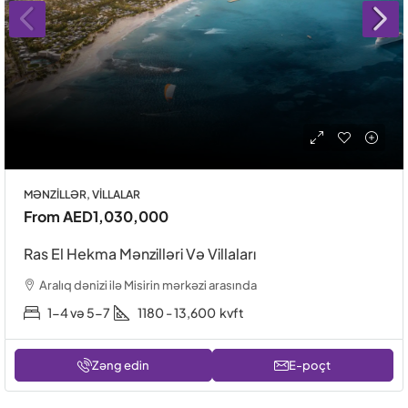
MƏNZILLƏR, VILLALAR
From
AED1,030,000
Ras El Hekma Mənzilləri Və Villaları
Aralıq dənizi ilə Misirin mərkəzi arasında
1-4 və 5-7
1180 - 13,600
kvft
Zəng edin
E-poçt