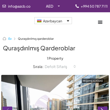
AED
info@azcb.co
+994 50 787 71 11
Azərbaycan
Ev
Quraşdırılmış qarderoblar
Quraşdırılmış Qarderoblar
1 Property
Sırala:
Defolt Sifariş
YAŞAYIŞ İCARƏSI