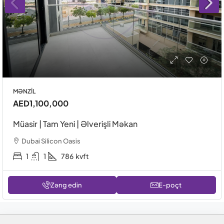
MƏNZIL
AED1,100,000
Müasir | Tam Yeni | Əlverişli Məkan
Dubai Silicon Oasis
1
1
786
kvft
Zəng edin
E-poçt