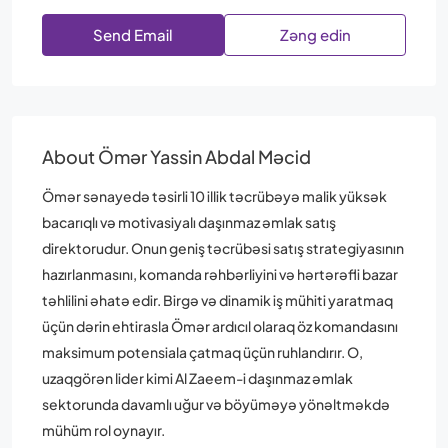
Send Email
Zəng edin
About Ömər Yassin Abdal Məcid
Ömər sənayedə təsirli 10 illik təcrübəyə malik yüksək
bacarıqlı və motivasiyalı daşınmaz əmlak satış
direktorudur. Onun geniş təcrübəsi satış strategiyasının
hazırlanmasını, komanda rəhbərliyini və hərtərəfli bazar
təhlilini əhatə edir. Birgə və dinamik iş mühiti yaratmaq
üçün dərin ehtirasla Ömər ardıcıl olaraq öz komandasını
maksimum potensiala çatmaq üçün ruhlandırır. O,
uzaqgörən lider kimi Al Zaeem-i daşınmaz əmlak
sektorunda davamlı uğur və böyüməyə yönəltməkdə
mühüm rol oynayır.