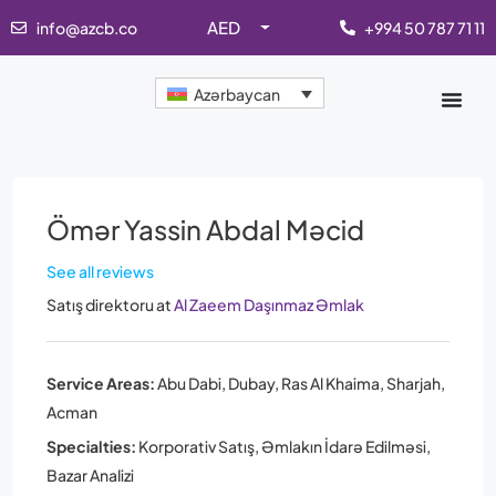
AED
info@azcb.co
+994 50 787 71 11
Azərbaycan
Ömər Yassin Abdal Məcid
See all reviews
Satış direktoru
at
Al Zaeem Daşınmaz Əmlak
Service Areas:
Abu Dabi, Dubay, Ras Al Khaima, Sharjah,
Acman
Specialties:
Korporativ Satış, Əmlakın İdarə Edilməsi,
Bazar Analizi