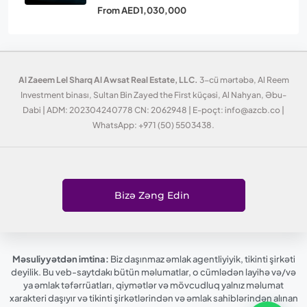
From
AED1,030,000
Al Zaeem Lel Sharq Al Awsat Real Estate, LLC.
3-cü mərtəbə, Al Reem
Investment binası, Sultan Bin Zayed the First küçəsi, Al Nahyan, Əbu-
Dabi | ADM: 202304240778 CN: 2062948 | E-poçt: info@azcb.co |
WhatsApp: +971 (50) 5503438.
Bizə Zəng Edin
Məsuliyyətdən imtina:
Biz daşınmaz əmlak agentliyiyik, tikinti şirkəti
deyilik. Bu veb-saytdakı bütün məlumatlar, o cümlədən layihə və/və
ya əmlak təfərrüatları, qiymətlər və mövcudluq yalnız məlumat
xarakteri daşıyır və tikinti şirkətlərindən və əmlak sahiblərindən alınan