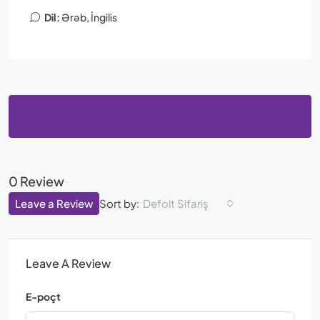
Dil:
Ərəb, İngilis
Reviews (0)
0 Review
Leave a Review
Sort by:
Defolt Sifariş
Leave A Review
E-poçt