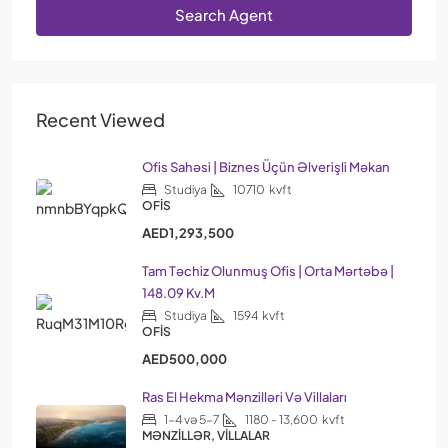
Search Agent
Recent Viewed
Ofis Sahəsi | Biznes Üçün Əlverişli Məkan
Studiya
10710
kvft
OFIS
AED1,293,500
Tam Təchiz Olunmuş Ofis | Orta Mərtəbə |
148.09 Kv.m
Studiya
1594
kvft
OFIS
AED500,000
Ras El Hekma Mənzilləri Və Villaları
1-4 və 5-7
1180 - 13,600
kvft
MƏNZILLƏR, VILLALAR