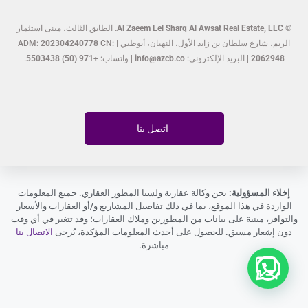
©
Al Zaeem Lel Sharq Al Awsat Real Estate, LLC.
الطابق الثالث، مبنى استثمار
الريم، شارع سلطان بن زايد الأول، النهيان، أبوظبي | ADM:
CN:
202304240778
2062948
| البريد الإلكتروني:
info@azcb.co
| واتساب:
+971 (50) 5503438
.
اتصل بنا
إخلاء المسؤولية:
نحن وكالة عقارية ولسنا المطور العقاري. جميع المعلومات
الواردة في هذا الموقع، بما في ذلك تفاصيل المشاريع و/أو العقارات والأسعار
والتوافر، مبنية على بيانات من المطورين وملاك العقارات؛ وقد تتغير في أي وقت
دون إشعار مسبق. للحصول على أحدث المعلومات المؤكدة، يُرجى
الاتصال بنا
مباشرة.