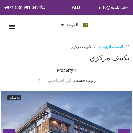
AED
+971 (50) 991 5454
info@azcb.co
العربية
الصفحة الرئيسية
تكييف مركزي
تكييف مركزي
1 Property
ترتيب حسب:
امر افتراضي
بيع سكني