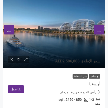
سعر الإطلاق
AED2,586,888
بيع سكني
على المخطط
أويسترا
تفاصيل
رأس الخيمة، جزيرة المرجان
sqft
850 - 2450
1-3
شقة