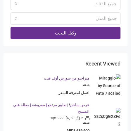
جميع الفئات
جميع المدن
وكيل البحث
Recent Viewed
ميراجيو من سورس أوف فيت
شقة
اتصل لمعرفة السعر
عرض ساخن! | طابق مرتفع | مفروشة | مطلة على
المسبح
sqft
927
2
2
شقة
AED1,639,900