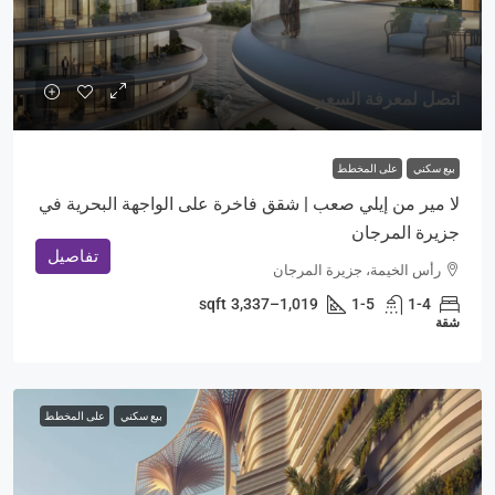
اتصل لمعرفة السعر
بيع سكني
على المخطط
لا مير من إيلي صعب | شقق فاخرة على الواجهة البحرية في
جزيرة المرجان
تفاصيل
رأس الخيمة، جزيرة المرجان
sqft
1,019–3,337
1-5
1-4
شقة
بيع سكني
على المخطط