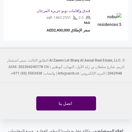
فندق وإقامات نوبو جزيرة المرجان
sqft
1462-2551
2-3
شقة
سعر الإطلاق
AED2,400,000
©
Al Zaeem Lel Sharq Al Awsat Real Estate, LLC.
الطابق الثالث، مبنى استثمار
الريم، شارع سلطان بن زايد الأول، النهيان، أبوظبي | ADM:
CN:
202304240778
2062948
| البريد الإلكتروني:
info@azcb.co
| واتساب:
+971 (50) 5503438
.
اتصل بنا
إخلاء المسؤولية:
نحن وكالة عقارية ولسنا المطور العقاري. جميع المعلومات