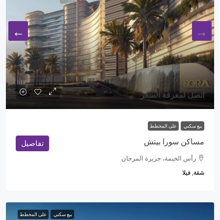
اتصل لمعرفة السعر
بيع سكني
على المخطط
مساكن سورا بيتش
تفاصيل
رأس الخيمة، جزيرة المرجان
شقة, فيلا
بيع سكني
على المخطط