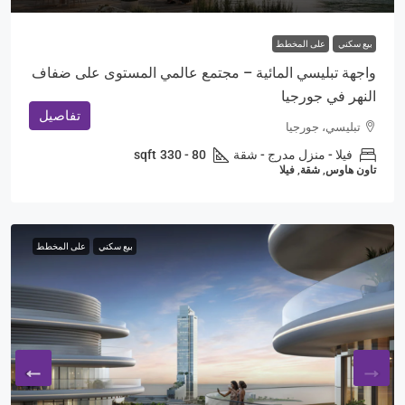
بيع سكني
على المخطط
واجهة تبليسي المائية – مجتمع عالمي المستوى على ضفاف
النهر في جورجيا
تفاصيل
تبليسي، جورجيا
فيلا - منزل مدرج - شقة
80 - 330
sqft
تاون هاوس, شقة, فيلا
بيع سكني
على المخطط