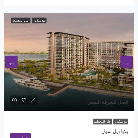
بيع سكني
على المخطط
اتصل لمعرفة السعر
بيع سكني
على المخطط
بلايا ديل سول