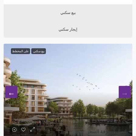
بيع سكني
إيجار سكني
بيع سكني
على المخطط
اتصل لمعرفة السعر